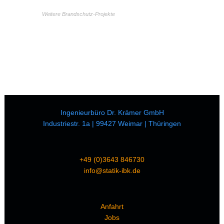
Weitere Brandschutz-Projekte
Ingenieurbüro Dr. Krämer GmbH
Industriestr. 1a | 99427 Weimar | Thüringen
+49 (0)3643 846730
info@statik-ibk.de
Anfahrt
Jobs