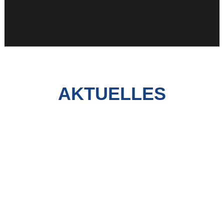
AKTUELLES
„GROSSBAUSTELLE F
RIEDENSTEIN: DAS 1
10-MILLIONEN-EURO-P
ROJEKT“