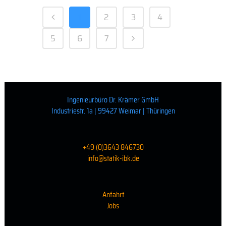
1
2
3
4
5
6
7
Ingenieurbüro Dr. Krämer GmbH
Industriestr. 1a | 99427 Weimar | Thüringen
+49 (0)3643 846730
info@statik-ibk.de
Anfahrt
Jobs