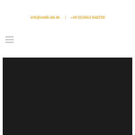
info@statik-ibk.de
|
+49 (0)3643 846730