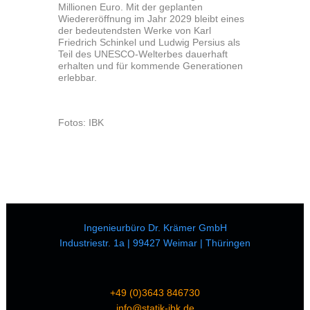
Millionen Euro. Mit der geplanten
Wiedereröffnung im Jahr 2029 bleibt eines
der bedeutendsten Werke von Karl
Friedrich Schinkel und Ludwig Persius als
Teil des UNESCO-Welterbes dauerhaft
erhalten und für kommende Generationen
erlebbar.
Fotos: IBK
Ingenieurbüro Dr. Krämer GmbH
Industriestr. 1a | 99427 Weimar | Thüringen
+49 (0)3643 846730
info@statik-ibk.de