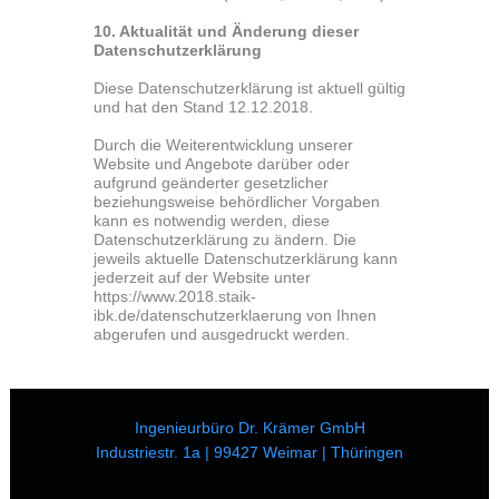
10. Aktualität und Änderung dieser
Datenschutzerklärung
Diese Datenschutzerklärung ist aktuell gültig
und hat den Stand 12.12.2018.
Durch die Weiterentwicklung unserer
Website und Angebote darüber oder
aufgrund geänderter gesetzlicher
beziehungsweise behördlicher Vorgaben
kann es notwendig werden, diese
Datenschutzerklärung zu ändern. Die
jeweils aktuelle Datenschutzerklärung kann
jederzeit auf der Website unter
https://www.2018.staik-
ibk.de/datenschutzerklaerung von Ihnen
abgerufen und ausgedruckt werden.
Ingenieurbüro Dr. Krämer GmbH
Industriestr. 1a | 99427 Weimar | Thüringen