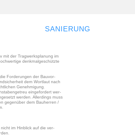
SANIERUNG
iv mit der Tragwerksplanung im
 hochwertige denkmalgeschützte
 die Forderungen der Bauvor­
tandsicherheit dem Wortlaut nach
chtlichen Genehmigung.
hstabengetreu eingefordert wer­
umgesetzt werden. Allerdings muss
ungen gegenüber dem Bauherren /
n.
icht im Hinblick auf die ver­
rden.