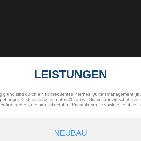
LEISTUNGEN
gig und sind durch ein konsequentes internes Qulitätsmanagement (in
gehöriger Kostenschätzung unterstützen wir Sie bei der wirtschaftlic
uftraggebers, die parallel geführte Kostenkontrolle sowie eine absolute
NEUBAU