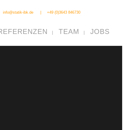
info@statik-ibk.de
|
+49 (0)3643 846730
REFERENZEN
TEAM
JOBS