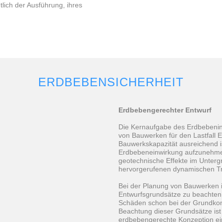
tlich der Aus­führung, ihres
ERDBEBENSICHERHEIT
Erdbebengerechter Entwurf
Die Kernaufgabe des Erdbebenin
von Bauwerken für den Lastfall 
Bauwerkskapazität ausreichend 
Erdbebeneinwirkung aufzunehmen
geotechnische Effekte im Unterg
hervorgerufenen dynamischen Tr
Bei der Planung von Bauwerken i
Entwurfsgrundsätze zu beachten
Schäden schon bei der Grundkon
Beachtung dieser Grundsätze ist 
erdbebengerechte Konzeption ei