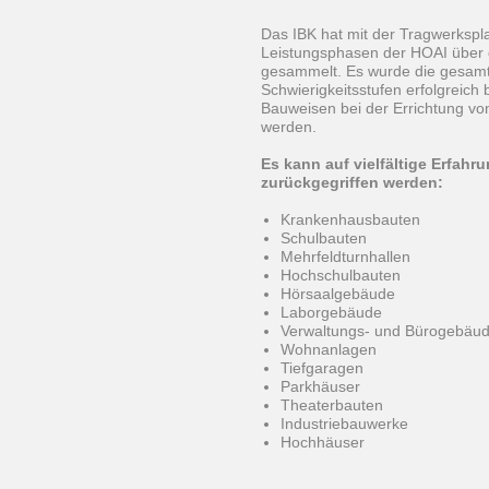
Das IBK hat mit der Tragwerkspl
Leistungsphasen der HOAI über 
gesammelt. Es wurde die gesamt
Schwierigkeitsstufen erfolgreich
Bauweisen bei der Errichtung 
werden.
Es kann auf vielfältige Erfa
zurückgegriffen werden:
Krankenhausbauten
Schulbauten
Mehrfeldturnhallen
Hochschulbauten
Hörsaalgebäude
Laborgebäude
Verwaltungs- und Bürogebäu
Wohnanlagen
Tiefgaragen
Parkhäuser
Theaterbauten
Industriebauwerke
Hochhäuser