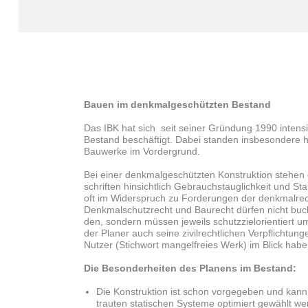
Bauen im denkmalgeschützten Bestand
Das IBK hat sich seit seiner Gründung 1990 intens
Bestand beschäftigt. Dabei standen insbesondere
Bauwerke im Vordergrund.
Bei einer denkmalgeschützten Konstruk­tion stehen
schriften hinsichtlich Gebrauchstauglich­keit und S
oft im Widerspruch zu Forderungen der denkmalre
Denkmalschutzrecht und Baurecht dürfen nicht buc
den, sondern müssen jeweils schutzzielori­entiert 
der Planer auch seine zivilrechtlichen Ver­pflicht
Nutzer (Stichwort mangelfreies Werk) im Blick habe
Die Besonderheiten des Planens im Bestand:
Die Konstruktion ist schon vorgegeben und kann n
trauten statischen Systeme optimiert ge­wählt we