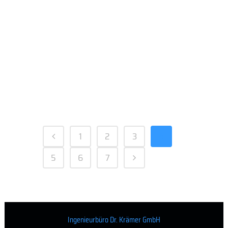
FERTIGSTELLUNG
UMBAU
WOHNGEBÄUDE
CLARA-ZETKIN-
STRASSE 37-40 W
ALTERSHAUSEN
1
2
3
4
5
6
7
Ingenieurbüro Dr. Krämer GmbH