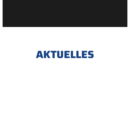
AKTUELLES
„WIE KOMMT DIE
SANIERUNG DES
WEIMARER
STADTSCHLOSSES
VORAN?“