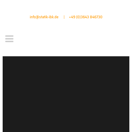
info@statik-ibk.de
|
+49 (0)3643 846730