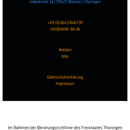
Industriestr. 1a | 99427 Weimar | Thüringen
+49 (0)3643 846730
info@statik-ibk.de
Anfahrt
Jobs
Datenschutzerklärung
Impressum
Im Rahmen der Beratungsrichtlinie des Freistaates Thüringen