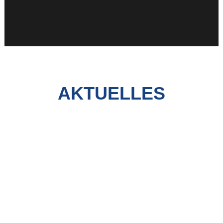
AKTUELLES
35 JAHRE
INGENIEURBÜRO DR.
KRÄMER
MEHRZWECKHALLE