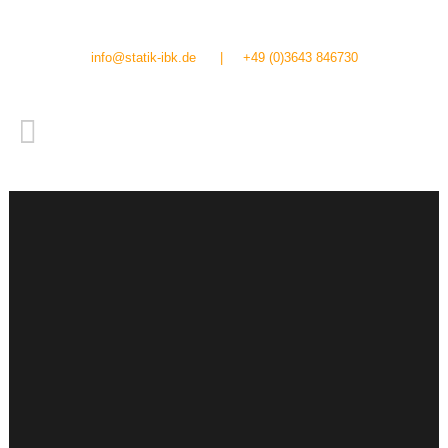
info@statik-ibk.de
|
+49 (0)3643 846730