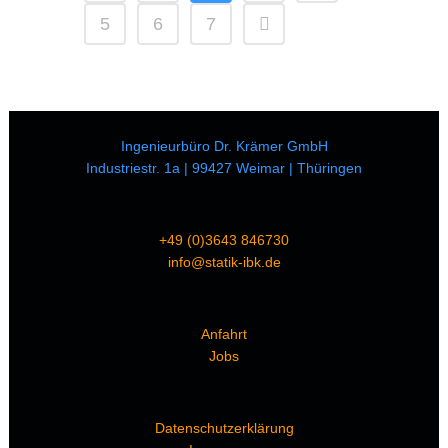
5
6
7
Ingenieurbüro Dr. Krämer GmbH
Industriestr. 1a | 99427 Weimar | Thüringen
+49 (0)3643 846730
info@statik-ibk.de
Anfahrt
Jobs
Datenschutzerklärung