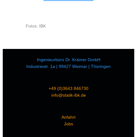
Fotos: IBK
Ingenieurbüro Dr. Krämer GmbH
Industriestr. 1a | 99427 Weimar | Thüringen
+49 (0)3643 846730
info@statik-ibk.de
Anfahrt
Jobs