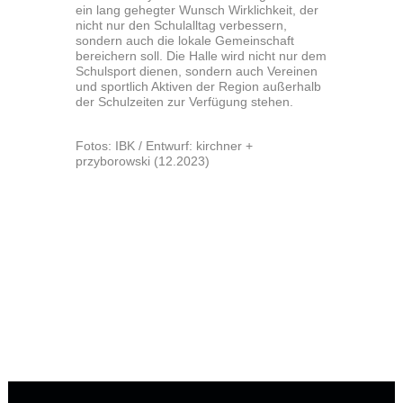
ein lang gehegter Wunsch Wirklichkeit, der
nicht nur den Schulalltag verbessern,
sondern auch die lokale Gemeinschaft
bereichern soll. Die Halle wird nicht nur dem
Schulsport dienen, sondern auch Vereinen
und sportlich Aktiven der Region außerhalb
der Schulzeiten zur Verfügung stehen.
Fotos: IBK / Entwurf: kirchner +
przyborowski (12.2023)