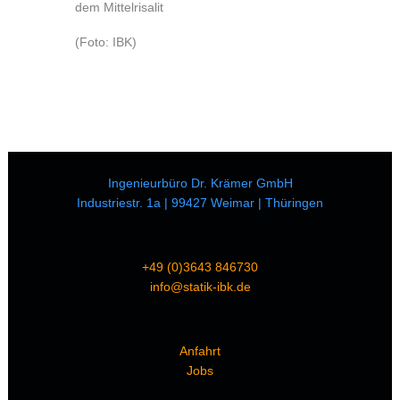
dem Mittelrisalit
(Foto: IBK)
Ingenieurbüro Dr. Krämer GmbH
Industriestr. 1a | 99427 Weimar | Thüringen
+49 (0)3643 846730
info@statik-ibk.de
Anfahrt
Jobs