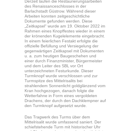
Derzeit laufen die Restaurierungsarbeiten
des Renaissanceschlosses in der
Barlachstadt Güstrow. Während dieser
Arbeiten konnten zeitgeschichtliche
Dokumente gefunden werden. Diese
„Zeitkapsel“ wurde am 19. Oktober 2022 im
Rahmen eines Knopffestes wieder in einem
der krönenden Kugelelemente eingebracht.
In einem feierlichen Festakt erfolgte die
offizielle Befüllung und Versiegelung der
gegenwärtigen Zeitkapsel mit Dokumenten
u. a. zum heutigen Baugeschehen und
einer durch Finanzminister, Bürgermeister
und dem Leiter des SBL vor Ort
unterzeichneten Festurkunde. Dieser
Turmknopf wurde verschlossen und zur
Turmspitze des Mittelrisalits bei
strahlendem Sonnenlicht goldglänzend vom
Kran hochgezogen, danach folgte die
Wetterfahne in Form eines vergoldeten
Drachens, der durch den Dachklempner auf
den Turmknopf aufgesetzt wurde.
Das Tragwerk des Turms über dem
Mittelrisalit wurde umfassend saniert. Der
schiefstehende Turm mit historischer Uhr