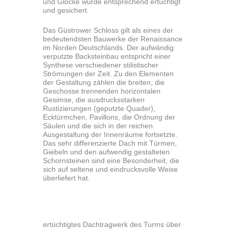
und Glocke wurde entsprechend ertüchtigt
und gesichert.
Das Güstrower Schloss gilt als eines der
bedeutendsten Bauwerke der Re­naissance
im Norden Deutschlands. Der aufwändig
verputzte Backsteinbau entspricht einer
Synthese verschiedener stilistischer
Strömungen der Zeit. Zu den Elementen
der Gestaltung zählen die breiten, die
Geschosse trennenden horizontalen
Gesimse, die ausdrucksstarken
Rustizierungen (geputzte Quader),
Ecktürmchen, Pavillons, die Ordnung der
Säulen und die sich in der reichen
Ausgestaltung der Innenräume fortsetzte.
Das sehr differenzierte Dach­ mit Türmen,
Giebeln und den aufwendig gestalteten
Schornsteinen sind eine Besonderheit, die
sich auf seltene und eindrucksvolle Weise
überliefert hat.
ertüchtigtes Dachtragwerk des Turms über