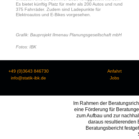
Es bietet künftig Platz für mehr als 200 Autos und rund
375 Fahrräder. Zudem sind Ladepunkte für
Elektroautos und E-Bikes vorgesehen.
Grafik:
Bauprojekt Ilmenau Planungsgesellschaft mbH
Fotos: IBK
+49 (0)3643 846730
Anfahrt
info@statik-ibk.de
Jobs
Im Rahmen der Beratungsricht
eine Förderung für Beratunge
zum Aufbau und zur nachhal
daraus resultierenden
Beratungsbericht festge