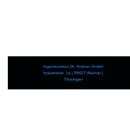
Ingenieurbüro Dr. Krämer GmbH
Industriestr. 1a | 99427 Weimar |
Thüringen