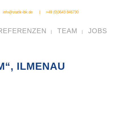
info@statik-ibk.de
|
+49 (0)3643 846730
REFERENZEN
TEAM
JOBS
M“, ILMENAU