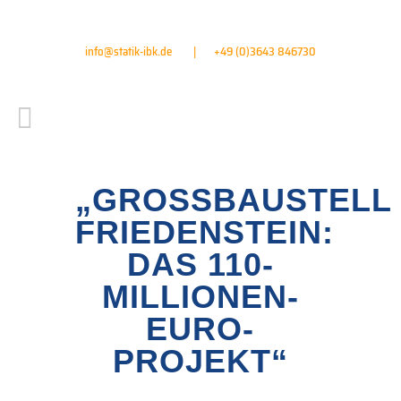
info@statik-ibk.de
+49 (0)3643 846730
|
„GROSSBAUSTELLE 
RIEDENSTEIN: D
AS 110-M
ILLIONEN-E
URO-P
ROJEKT“