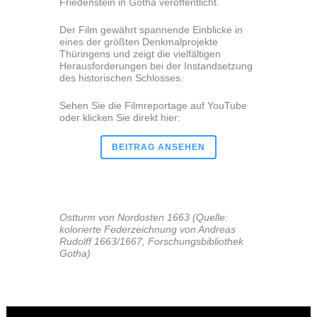
Friedenstein in Gotha veröffentlicht.
Der Film gewährt spannende Einblicke in
eines der größten Denkmalprojekte
Thüringens und zeigt die vielfältigen
Herausforderungen bei der Instandsetzung
des historischen Schlosses.
Sehen Sie die Filmreportage auf YouTube
oder klicken Sie direkt hier:
BEITRAG ANSEHEN
Ostturm von Nordosten 1663 (Quelle:
kolorierte Federzeichnung von Andreas
Rudolff 1663/1667, Forschungsbibliothek
Gotha)