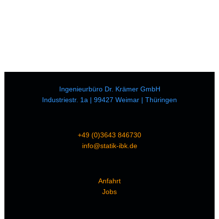
Ingenieurbüro Dr. Krämer GmbH
Industriestr. 1a | 99427 Weimar | Thüringen
+49 (0)3643 846730
info@statik-ibk.de
Anfahrt
Jobs