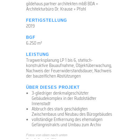
gildehaus.partner architekten mbB BDA +
Architekturbüro Dr. Krause + Pfohl
FERTIGSTELLUNG
2019
BGF
6.250 m²
LEISTUNG
Tragwerksplanung LP 1 bis 6, statisch-
konstruktive Bauaufnahme, Objektüberwachung,
Nachweis der Feuerwiderstandsdauer, Nachweis
der bauzeitlichen Abstützungen
ÜBER DIESES PROJEKT
3-gliedriger denkmalgeschützter
Gebäudekomplex in der Rudolstädter
Innenstadt
Abbruch des stark geschädigten
Zwischenbaus und Neubau des Bürogebäudes
vollständige Entkernung des ehemaligen
Gefängnistrakts und Umbau zum Archiv
Fotos von oben nach unten