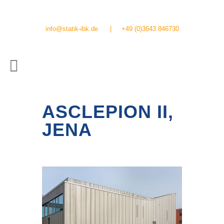
info@statik-ibk.de
|
+49 (0)3643 846730
ASCLEPION II,
JENA