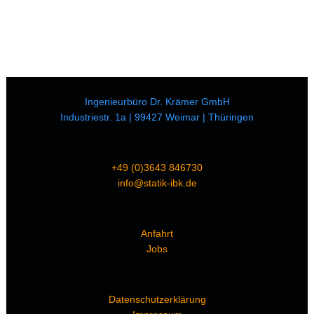
Ingenieurbüro Dr. Krämer GmbH
Industriestr. 1a | 99427 Weimar | Thüringen
+49 (0)3643 846730
info@statik-ibk.de
Anfahrt
Jobs
Datenschutzerklärung