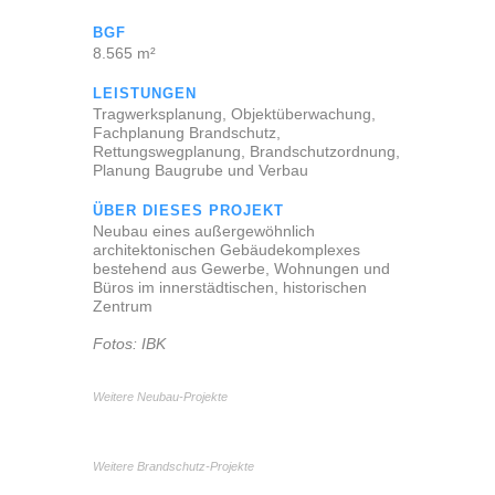
BGF
8.565 m²
LEISTUNGEN
Tragwerksplanung, Objektüberwachung,
Fachplanung Brandschutz,
Rettungswegplanung, Brandschutzordnung,
Planung Baugrube und Verbau
ÜBER DIESES PROJEKT
Neubau eines außergewöhnlich
architektonischen Gebäudekomplexes
bestehend aus Gewerbe, Wohnungen und
Büros im innerstädtischen, historischen
Zentrum
Fotos: IBK
Weitere Neubau-Projekte
Weitere Brandschutz-Projekte