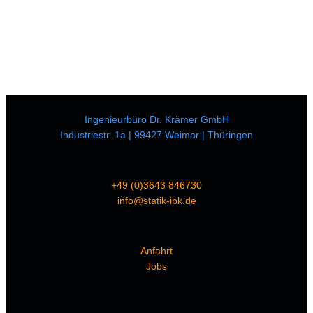
Ingenieurbüro Dr. Krämer GmbH
Industriestr. 1a | 99427 Weimar | Thüringen
+49 (0)3643 846730
info@statik-ibk.de
Anfahrt
Jobs