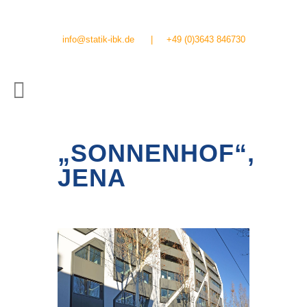
info@statik-ibk.de
|
+49 (0)3643 846730
„SONNENHOF“,
JENA