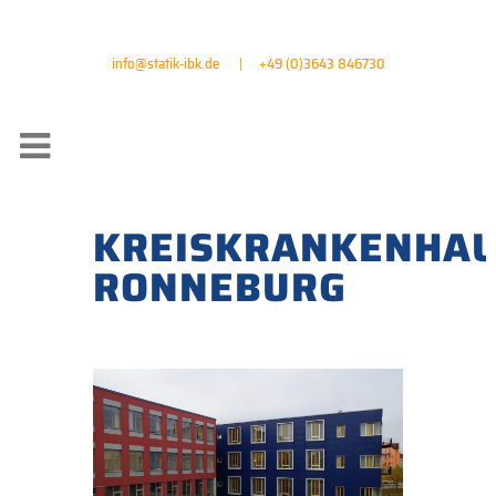
info@statik-ibk.de
|
+49 (0)3643 846730
KREISKRANKENHA
RONNEBURG