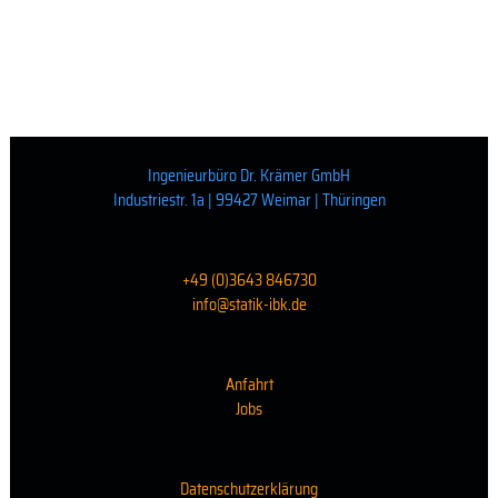
Ingenieurbüro Dr. Krämer GmbH
Industriestr. 1a | 99427 Weimar | Thüringen
+49 (0)3643 846730
info@statik-ibk.de
Anfahrt
Jobs
Datenschutzerklärung