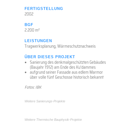
FERTIGSTELLUNG
2002
BGF
2.200 m²
LEISTUNGEN
Tragwerksplanung, Wärmeschutznachweis
ÜBER DIESES PROJEKT
Sanierung des denkmalgeschützten Gebäudes
(Baujahr 1912) am Ende des Ku’dammes
aufgrund seiner Fassade aus edlem Marmor
über volle fünf Geschosse historisch bekannt
Fotos: IBK
Weitere Sanierungs-Projekte
Weitere Thermische Bauphysik-Projekte