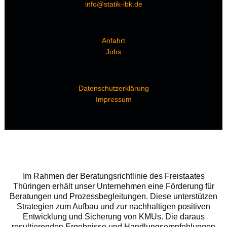
info@statik-ibk.de
Anfahrt
Jobs
Datenschutzerklärung
Impressum
Im Rahmen der Beratungsrichtlinie des Freistaates
Thüringen erhält unser Unternehmen eine Förderung für
Beratungen und Prozessbegleitungen. Diese unterstützen
Strategien zum Aufbau und zur nachhaltigen positiven
Entwicklung und Sicherung von KMUs. Die daraus
resultierenden Ergebnisse und Handlungsempfehlungen