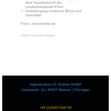
dem Hauptbahnhof der
Landeshauptstadt Erfurt
Unterbringung moderner Büros und
Geschäfte
Fotos: monumedia.de
Weitere Sanierungs-Projekte
Ingenieurbüro Dr. Krämer GmbH
Industriestr. 1a | 99427 Weimar | Thüringen
+49 (0)3643 846730