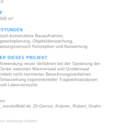
16
F
 600 m²
ISTUNGEN
tisch-konstruktive Bauaufnahme,
agwerksplanung, Objektüberwachung,
lastungsversuch Konzeption und Auswertung
ER DIESES PROJEKT
Anwendung neuer Verfahren bei der Sanierung der
Decke zwischen Marmorsaal und Grottensaal
mittels nicht normierter Berechnungsverfahren
Einbeziehung experimenteller Tragwerksanalysen
und Laborversuche
os:
, euroluftbild.de_Dr.Gernot_Krämer_Robert_Grahn
ere Sanierungs-Projekte