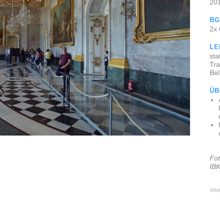
20
BG
2x
LE
sta
Tr
Be
ÜB
Fot
IBK
Weit