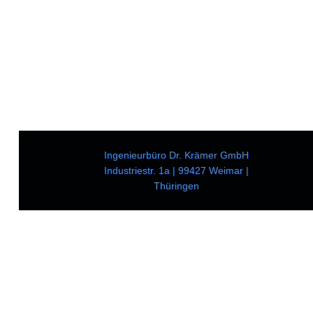
Ingenieurbüro Dr. Krämer GmbH
Industriestr. 1a | 99427 Weimar |
Thüringen