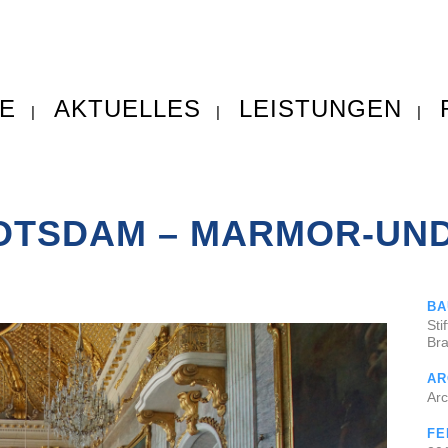
E
AKTUELLES
LEISTUNGEN
POTSDAM – MARMOR-UN
BA
Sti
Br
AR
Arc
FE