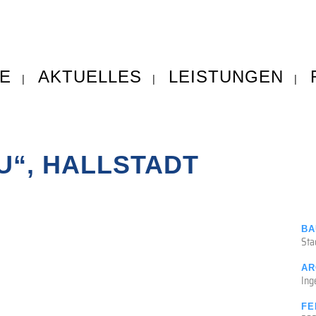
E
AKTUELLES
LEISTUNGEN
“, HALLSTADT
BA
Sta
AR
Ing
FE