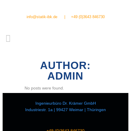
info@statik-ibk.de
|
+49 (0)3643 846730
AUTHOR:
ADMIN
No posts were found.
Ingenieurbüro Dr. Krämer GmbH
Industriestr. 1a | 99427 Weimar | Thüringen
+49 (0)3643 846730