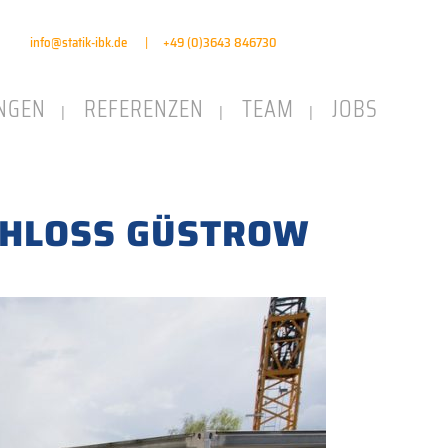
info@statik-ibk.de
|
+49 (0)3643 846730
UNGEN
REFERENZEN
TEAM
JOBS
CHLOSS GÜSTROW