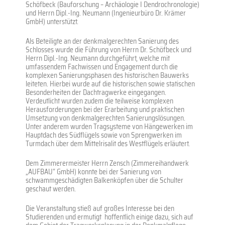
Schöfbeck (Bauforschung – Archäologie I Dendrochronologie)
und Herrn Dipl.-Ing. Neumann (Ingenieurbüro Dr. Krämer
GmbH) unterstützt.
Als Beteiligte an der denkmalgerechten Sanierung des
Schlosses wurde die Führung von Herrn Dr. Schöfbeck und
Herrn Dipl.-Ing. Neumann durchgeführt, welche mit
umfassendem Fachwissen und Engagement durch die
komplexen Sanierungsphasen des historischen Bauwerks
leiteten. Hierbei wurde auf die historischen sowie statischen
Besonderheiten der Dachtragwerke eingegangen.
Verdeutlicht wurden zudem die teilweise komplexen
Herausforderungen bei der Erarbeitung und praktischen
Umsetzung von denkmalgerechten Sanierungslösungen.
Unter anderem wurden Tragsysteme von Hängewerken im
Hauptdach des Südflügels sowie von Sprengwerken im
Turmdach über dem Mittelrisalit des Westflügels erläutert.
Dem Zimmerermeister Herrn Zensch (Zimmereihandwerk
„AUFBAU“ GmbH) konnte bei der Sanierung von
schwammgeschädigten Balkenköpfen über die Schulter
geschaut werden.
Die Veranstaltung stieß auf großes Interesse bei den
Studierenden und ermutigt hoffentlich einige dazu, sich auf