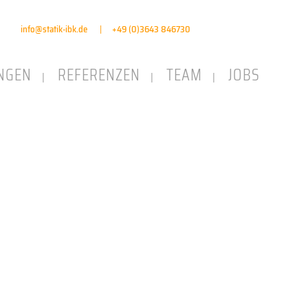
info@statik-ibk.de
|
+49 (0)3643 846730
UNGEN
REFERENZEN
TEAM
JOBS