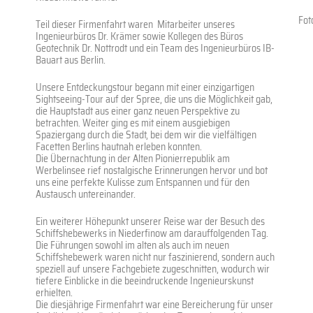
Fot
Teil dieser Firmenfahrt waren Mitarbeiter unseres
Ingenieurbüros Dr. Krämer sowie Kollegen des Büros
Geotechnik Dr. Nottrodt und ein Team des Ingenieurbüros IB-
Bauart aus Berlin.
Unsere Entdeckungstour begann mit einer einzigartigen
Sightseeing-Tour auf der Spree, die uns die Möglichkeit gab,
die Hauptstadt aus einer ganz neuen Perspektive zu
betrachten. Weiter ging es mit einem ausgiebigen
Spaziergang durch die Stadt, bei dem wir die vielfältigen
Facetten Berlins hautnah erleben konnten.
Die Übernachtung in der Alten Pionierrepublik am
Werbelinsee rief nostalgische Erinnerungen hervor und bot
uns eine perfekte Kulisse zum Entspannen und für den
Austausch untereinander.
Ein weiterer Höhepunkt unserer Reise war der Besuch des
Schiffshebewerks in Niederfinow am darauffolgenden Tag.
Die Führungen sowohl im alten als auch im neuen
Schiffshebewerk waren nicht nur faszinierend, sondern auch
speziell auf unsere Fachgebiete zugeschnitten, wodurch wir
tiefere Einblicke in die beeindruckende Ingenieurskunst
erhielten.
Die diesjährige Firmenfahrt war eine Bereicherung für unser