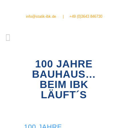
info@statik-ibk.de
|
+49 (0)3643 846730
100 JAHRE
BAUHAUS…
BEIM IBK
LÄUFT´S
100 JAHRE