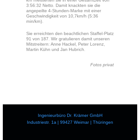
3:56:32 Netto. Damit knackten sie die
angepeilte 4-Stunden-Marke mit einer
Geschwindigkeit von 10,7km/h (5:36
min/km).
Sie erreichten den beachtlichen Staffel-Platz
91 von 187. Wir gratulieren damit unseren
Mitstreitern: Anne Hackel, Peter Lorenz,
Martin Kühn und Jan Hubrich.
Fotos privat
Ingenieurbüro Dr. Krämer GmbH
Industriestr. 1a | 99427 Weimar | Thüringen