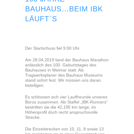
BAUHAUS…BEIM IBK
LÄUFT´S
Der Startschuss fiel 9:00 Uhr.
Am 28.04.2019 fand der Bauhaus Marathon
anlässlich des 100. Geburtstages des
Bauhauses in Weimar statt. Als
Tragwerksplaner des Bauhaus Museums
stand sofort fest: Wir müssen uns daran
beteiligen.
Es schlossen sich vier Lauffreunde unseres
Büros zusammen. Als Staffel „IBK-Runners“
bestritten sie die 42,195 km lange, im
Höhenprofil doch recht anspruchsvolle
Strecke.
Die Einzelstrecken von 10, 11, 8 sowie 13
km meisterten sie in einer Gesamtzeit von